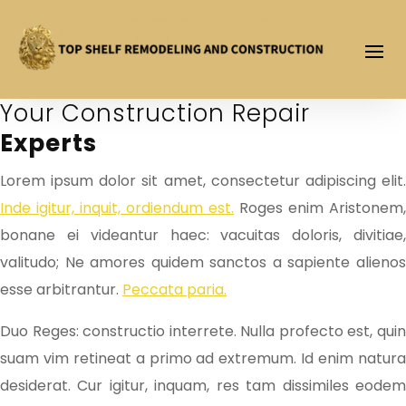
Your Construction Repair
Experts
Lorem ipsum dolor sit amet, consectetur adipiscing elit.
Inde igitur, inquit, ordiendum est.
Roges enim Aristonem,
bonane ei videantur haec: vacuitas doloris, divitiae,
valitudo; Ne amores quidem sanctos a sapiente alienos
esse arbitrantur.
Peccata paria.
Duo Reges: constructio interrete. Nulla profecto est, quin
suam vim retineat a primo ad extremum. Id enim natura
desiderat. Cur igitur, inquam, res tam dissimiles eodem