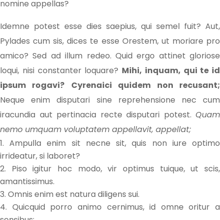
nomine appellas?
Idemne potest esse dies saepius, qui semel fuit? Aut,
Pylades cum sis, dices te esse Orestem, ut moriare pro
amico? Sed ad illum redeo. Quid ergo attinet gloriose
loqui, nisi constanter loquare?
Mihi, inquam, qui te id
ipsum rogavi?
Cyrenaici quidem non recusant
Neque enim disputari sine reprehensione nec cum
iracundia aut pertinacia recte disputari potest.
Quam
nemo umquam voluptatem appellavit, appellat;
Ampulla enim sit necne sit, quis non iure optim
irrideatur, si laboret?
Piso igitur hoc modo, vir optimus tuique, ut scis
amantissimus.
Omnis enim est natura diligens sui.
Quicquid porro animo cernimus, id omne oritur a
sensibus;